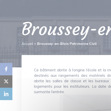
Broussey-en
Accueil
>
Broussey-en-Blois Patrimoine Civil
Ce bâtiment abrite à l’origine l’école et la
destinés aux rangements des matériels di
abrite les salles de classe et les bureaux
logements pour les instituteurs. La date d
surmonte l’entrée.