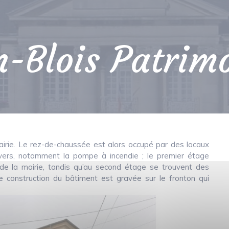
-Blois Patrimo
 mairie. Le rez-de-chaussée est alors occupé par des locaux
vers, notamment la pompe à incendie ; le premier étage
 de la mairie, tandis qu’au second étage se trouvent des
e construction du bâtiment est gravée sur le fronton qui