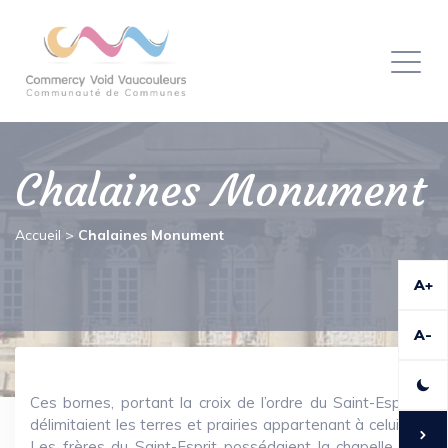
Panneau de gestion des cookies
Toggl
naviga
Chalaines Monument
Accueil
>
Chalaines Monument
A+
A-
Ces bornes, portant la croix de l’ordre du Saint-Esprit,
délimitaient les terres et prairies appartenant à celui-ci.
Les frères du Saint-Esprit possédaient la chapelle de