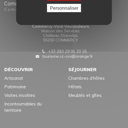
Personnaliser
Office de Tourisme
Commercy-Void-Vaucouleurs
Maison des Services
Château Stanislas
55200 COMMERCY
+33 (0)3 29 91 33 16
tourisme.cc-cvv@orange.fr
DÉCOUVRIR
SÉJOURNER
Artisanat
Chambres d’hôtes
Patrimoine
Hôtels
Visites insolites
Meublés et gîtes
Incontournables du
territoire