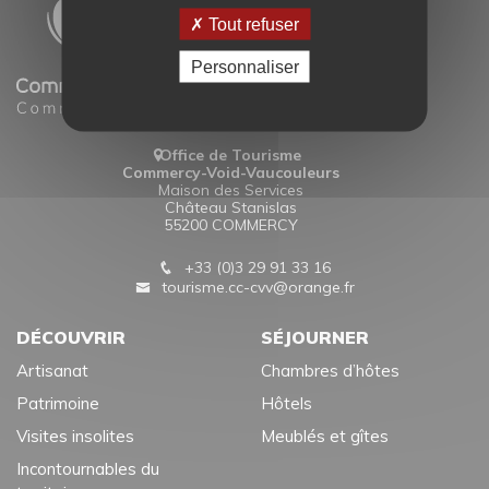
Tout refuser
Personnaliser
Office de Tourisme
Commercy-Void-Vaucouleurs
Maison des Services
Château Stanislas
55200 COMMERCY
+33 (0)3 29 91 33 16
tourisme.cc-cvv@orange.fr
DÉCOUVRIR
SÉJOURNER
Artisanat
Chambres d’hôtes
Patrimoine
Hôtels
Visites insolites
Meublés et gîtes
Incontournables du