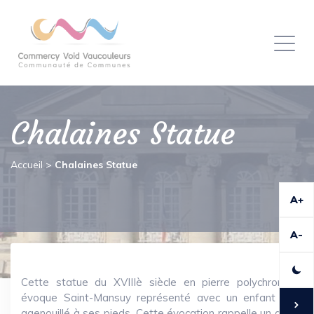
Panneau de gestion des cookies
Toggl
naviga
Chalaines Statue
Accueil
>
Chalaines Statue
A+
A-
Cette statue du XVIIIè siècle en pierre polychrome
évoque Saint-Mansuy représenté avec un enfant nu
agenouillé à ses pieds. Cette évocation rappelle un des