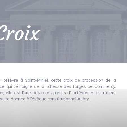
roix
orfèvre à Saint-Mihiel, cette croix de procession de la
s, ce qui témoigne de la richesse des forges de Commercy.
, elle est l’une des rares pièces d’ orfèvreries qui n’aient
suite donnée à l’évêque constitutionnel Aubry.