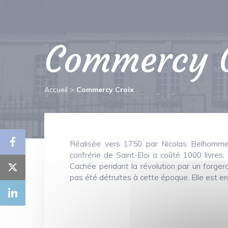
Commercy C
Accueil
>
Commercy Croix
Réalisée vers 1750 par Nicolas Belhomme, 
confrérie de Saint-Eloi a coûté 1000 livre
Cachée pendant la révolution par un forgeron
pas été détruites à cette époque. Elle est en