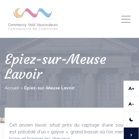
Panneau de gestion des cookies
Toggl
naviga
Epiez-sur-Meuse
Lavoir
Accueil
>
Epiez-sur-Meuse Lavoir
A+
A-
Cet ancien lavoir, situé près du captage d’une source
est précédé d’un « gayoir », grand bassin où l’on menait
boire et baigner les chevaux.