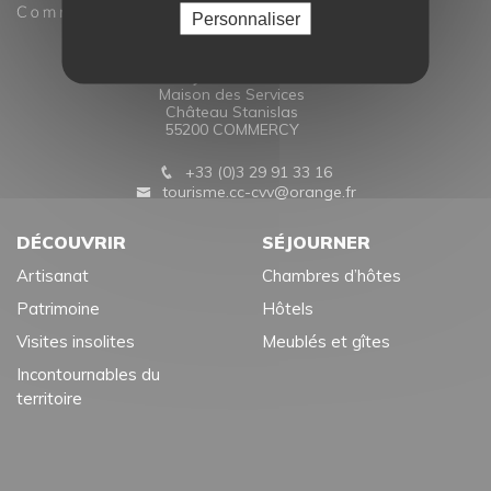
Personnaliser
Office de Tourisme
Commercy-Void-Vaucouleurs
Maison des Services
Château Stanislas
55200 COMMERCY
+33 (0)3 29 91 33 16
tourisme.cc-cvv@orange.fr
DÉCOUVRIR
SÉJOURNER
Artisanat
Chambres d’hôtes
Patrimoine
Hôtels
Visites insolites
Meublés et gîtes
Incontournables du
territoire