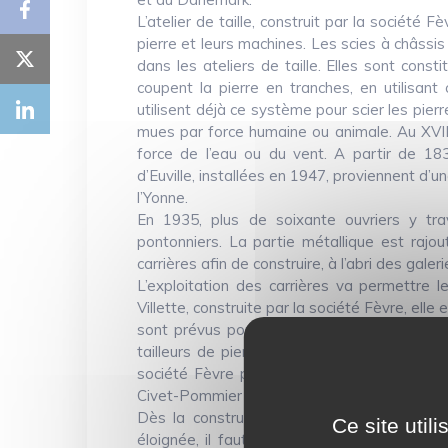
L’atelier de taille, construit par la société F
pierre et leurs machines. Les scies à châssi
dans les ateliers de taille. Elles sont cons
coupent la pierre en tranches, en utilisa
utilisent déjà ce système pour scier les pie
mues par force humaine ou animale. Au XVIII
force de l’eau ou du vent. A partir de 18
d’Euville, installées en 1947, proviennent d’u
l’Yonne.
En 1935, plus de soixante ouvriers y tra
pontonniers. La partie métallique est rajo
carrières afin de construire, à l’abri des gale
L’exploitation des carrières va permettre l
Villette, construite par la société Fèvre, elle
sont prévus pour le personnel technique et a
tailleurs de pierre y sont également logés, 
société Fèvre par Rocamat, les logements s
Civet-Pommier & Cie crée également une cité
Dès la construction des cités ouvrières se
Ce site util
éloignée, il faut en construire une au cent