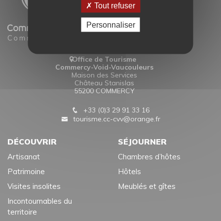
Tout refuser
Personnaliser
Office de Tourisme
Commercy-Void-Vaucouleurs
Maison des Services
Château Stanislas
55200 COMMERCY
+33 (0)3 29 91 33 16
tourisme.cc-cvv@orange.fr
DÉCOUVRIR
SÉJOURNER
Artisanat
Chambres d’hôtes
Patrimoine
Hôtels
Visites insolites
Meublés et gîtes
Incontournables du
territoire