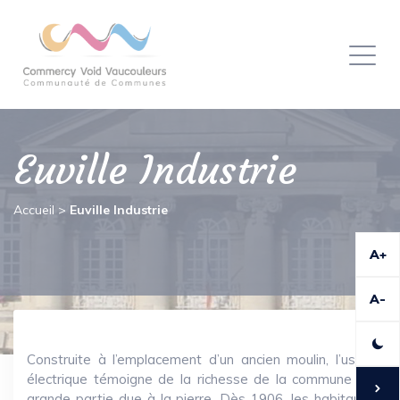
Panneau de gestion des cookies
Toggl
naviga
Euville Industrie
Accueil
>
Euville Industrie
A+
A-
Construite à l’emplacement d’un ancien moulin, l’usine
électrique témoigne de la richesse de la commune en
grande partie due à la pierre. Dès 1906, les habitants