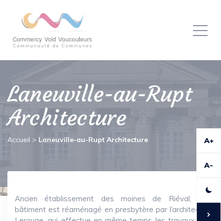
Panneau de gestion des cookies
Toggl
naviga
Laneuville-au-Rupt
Architecture
Accueil
>
Laneuville-au-Rupt Architecture
A+
A-
Ancien établissement des moines de Riéval, ce
bâtiment est réaménagé en presbytère par l’architecte
Lerouge, qui effectue en même temps les travaux de