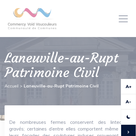
Panneau de gestion des cookies
Toggl
naviga
Laneuville-au-Rupt
Patrimoine Civil
Accueil
>
Laneuville-au-Rupt Patrimoine Civil
A+
A-
De nombreuses fermes conservent des linteaux
gravés; certaines d’entre elles comportent même sur
leurs façades des sculptures incluses provenant de