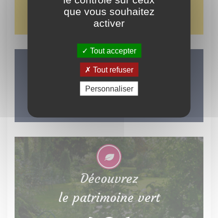
visites thématiques
que vous souhaitez
activer
Tout accepter
Tout refuser
LES INCONTOURNABLES
DU TERRITOIRE
Personnaliser
Découvrez
le patrimoine vert