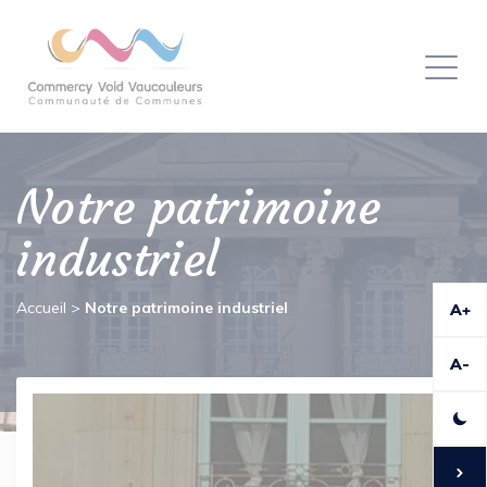
Panneau de gestion des cookies
Toggl
naviga
Notre patrimoine
industriel
Accueil
>
Notre patrimoine industriel
A+
A-