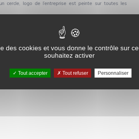
un cercle, logo de l’entreprise est peinte sur toutes les
ert présente un enjarot abandonné. Cette tranchée verticale
 taille. C’est la première phase d’extraction d’un bloc de
enjarteur peut mettre jusqu’à plusieurs mois afin de réaliser
ploitation de cette carrière prend fin en 1914
ise des cookies et vous donne le contrôle sur 
souhaitez activer
Tout accepter
Tout refuser
Personnaliser