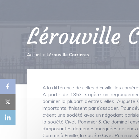
Lérouville 
Accueil
>
Lérouville Carrières
A la différence de celles d’Euville, les carri
A partir de 1853, s’opère un regroupement
dominer la plupart d’entres elles. Auguste 
importants, finissent par s’associer. Pour dé
créent une société avec un négociant parisie
la société Civet Pommier & Cie domine l’ense
d’imposantes demeures marquées de leurs ch
Comme à Euville, la société Civet Pommier & 