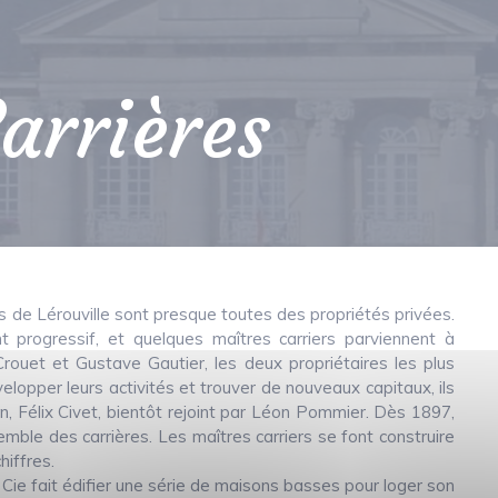
Carrières
ères de Lérouville sont presque toutes des propriétés privées.
 progressif, et quelques maîtres carriers parviennent à
Crouet et Gustave Gautier, les deux propriétaires les plus
velopper leurs activités et trouver de nouveaux capitaux, ils
n, Félix Civet, bientôt rejoint par Léon Pommier. Dès 1897,
mble des carrières. Les maîtres carriers se font construire
iffres.
Cie fait édifier une série de maisons basses pour loger son