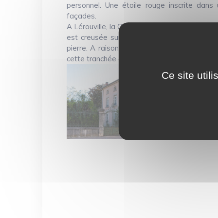
personnel. Une étoile rouge inscrite dans 
façades.
A Lérouville, la Carrière de Lavaux du Lac V
est creusée sur toute la hauteur du front de
pierre. A raison de 12h quotidien par jour l’
cette tranchée d’environ 50 cm de large. L’ex
Ce site util