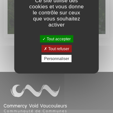
Ce site utilise des
Découvrez
cookies et vous donne
le contrôle sur ceux
le patrimoine vert
que vous souhaitez
activer
Tout accepter
Tout refuser
Personnaliser