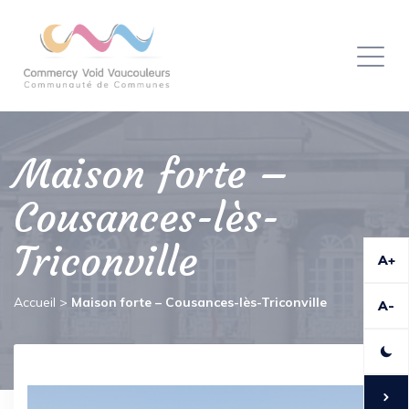
Panneau de gestion des cookies
Toggl
naviga
Maison forte –
Cousances-lès-
Triconville
A+
Accueil
>
Maison forte – Cousances-lès-Triconville
A-