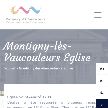
Panneau de gestion des cookies
Toggl
naviga
Montigny-lès-
Vaucouleurs Eglise
Accueil
>
Montigny-lès-Vaucouleurs Eglise
A+
A-
Eglise Saint-André 1789
L’église a été restaurée à plusieurs reprises,
notamment en 1810 par Pierre Charon et en 1825 par