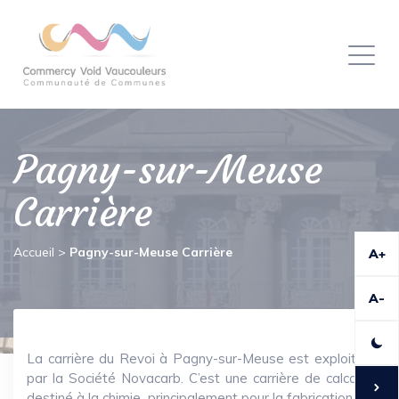
Panneau de gestion des cookies
Toggl
naviga
Pagny-sur-Meuse
Carrière
Accueil
>
Pagny-sur-Meuse Carrière
A+
A-
La carrière du Revoi à Pagny-sur-Meuse est exploitée
par la Société Novacarb. C’est une carrière de calcaire
destiné à la chimie, principalement pour la fabrication de