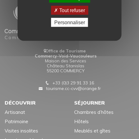
Tout refuser
Personnaliser
Office de Tourisme
Commercy-Void-Vaucouleurs
Maison des Services
Château Stanislas
55200 COMMERCY
+33 (0)3 29 91 33 16
tourisme.cc-cvv@orange.fr
DÉCOUVRIR
SÉJOURNER
Artisanat
Chambres d’hôtes
Patrimoine
Hôtels
Visites insolites
Meublés et gîtes