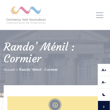
Panneau de gestion des cookies
Toggl
naviga
Rando’ Ménil :
Cormier
Accueil
>
Rando’ Ménil : Cormier
A+
A-