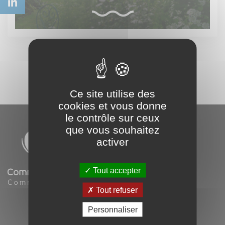
Ce site utilise des
cookies et vous donne
le contrôle sur ceux
que vous souhaitez
activer
Tout accepter
Tout refuser
Office de Tourisme
Personnaliser
Commercy-Void-Vaucouleurs
Maison des Services