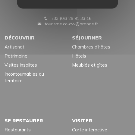
Château Stanislas
55200 COMMERCY
+33 (0)3 29 91 33 16
tourisme.cc-cvv@orange.fr
DÉCOUVRIR
SÉJOURNER
Artisanat
Chambres d’hôtes
Patrimoine
Hôtels
Visites insolites
Meublés et gîtes
Incontournables du
territoire
SE RESTAURER
VISITER
Restaurants
Carte interactive