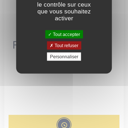
le contrôle sur ceux
que vous souhaitez
activer
Tout accepter
Patrimoine Civil
Tout refuser
Personnaliser