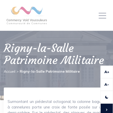
Panneau de gestion des cookies
Toggl
naviga
Rigny-la-Salle
Patrimoine Militaire
Accueil
>
Rigny-la-Salle Patrimoine Militaire
A+
A-
Surmontant un piédestal octogonal, la colonne baguée
à cannelures porte une croix de fonte posée sur une
demi-sphère. Sur le piédestal, des plaques de marbre