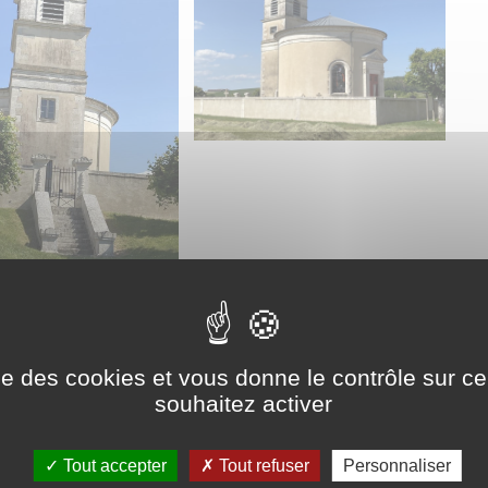
, réservé au prêtre, est fermé par une porte de plan semi-
 corniche denticulée. L’oeuvre a peut-être été réalisée
ise des cookies et vous donne le contrôle sur 
yle néo-classique.
souhaitez activer
Tout accepter
Tout refuser
Personnaliser