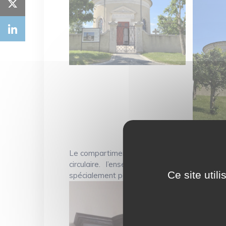
Le compartiment central de ce confessionnal
circulaire. l’ensemble est surmonté d’une
Ce site util
spécialement pour l’église, dont il copie le st