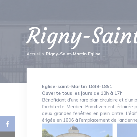
Rigny-Saint
Accueil
>
Rigny-Saint-Martin Eglise
Eglise-saint-Martin 1849-1851
Ouverte tous les jours de 10h à 17h
Bénéficiant d’une rare plan circulaire et d’un p
l’architecte Merdier. Primitivement éclairée
deux grandes fenêtres en plein cintre. L’édi
érigée en 1806 à l’emplacement de l’ancienne 