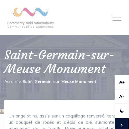
Panneau de gestion des cookies
Toggl
naviga
Saint-Germain-sur-
Meuse Monument
Accueil
>
Saint-Germain-sur-Meuse Monument
A+
A-
Un angelot nu, assis sur un coquillage renversé, tenant
un bouquet de roses et d’épis de blé, surmonte le
monument de la famille David-Bernard, attribué à