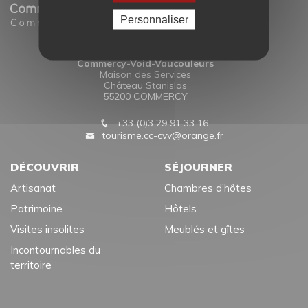
Personnaliser
Office de Tourisme
Commercy-Void-Vaucouleurs
Maison des Services
Château Stanislas
55200 COMMERCY
+33 (0)3 29 91 33 16
tourisme.cc-cvv@orange.fr
DÉCOUVRIR
SÉJOURNER
Artisanat
Chambres d’hôtes
Patrimoine
Hôtels
Visites insolites
Meublés et gîtes
Incontournables du
territoire