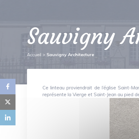
Sauvigny Ar
Accueil
>
Sauvigny Architecture
Ce linteau proviendrait de l’église Saint-Ma
représente la Vierge et Saint-Jean au pied de