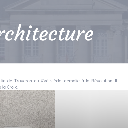
chitecture
rtin de Traveron du XVè siècle, démolie à la Révolution. Il
 la Croix.