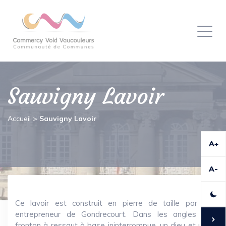
Panneau de gestion des cookies
Toggl
naviga
Sauvigny Lavoir
Accueil
>
Sauvigny Lavoir
A+
A-
Ce lavoir est construit en pierre de taille par un
entrepreneur de Gondrecourt. Dans les angles du
fronton à ressaut à base ininterrompue, un dieu et une