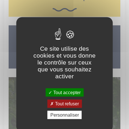
LES INCONTOURNABLES
Ce site utilise des
DU TERRITOIRE
cookies et vous donne
le contrôle sur ceux
que vous souhaitez
activer
Tout accepter
Découvrez
Tout refuser
le patrimoine vert
Personnaliser