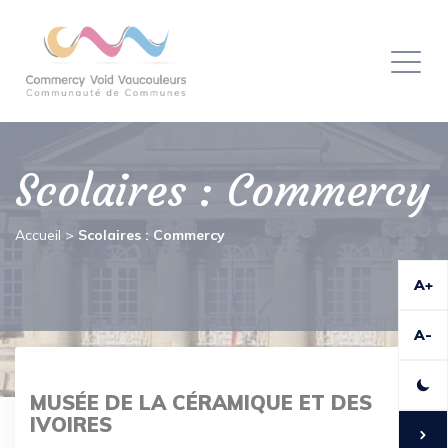
Panneau de gestion des cookies
Toggl
naviga
Scolaires : Commercy
Accueil
>
Scolaires : Commercy
A+
A-
MUSÉE DE LA CÉRAMIQUE ET DES
IVOIRES