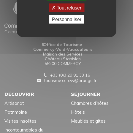
Tout refuser
Personnaliser
Office de Tourisme
Commercy-Void-Vaucouleurs
Maison des Services
Château Stanislas
55200 COMMERCY
+33 (0)3 29 91 33 16
tourisme.cc-cvv@orange.fr
DÉCOUVRIR
SÉJOURNER
Artisanat
Chambres d’hôtes
Patrimoine
Hôtels
Visites insolites
Meublés et gîtes
Incontournables du