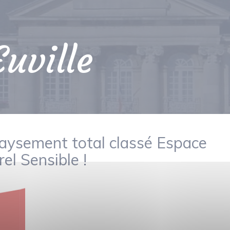
Euville
paysement total classé Espace
el Sensible !