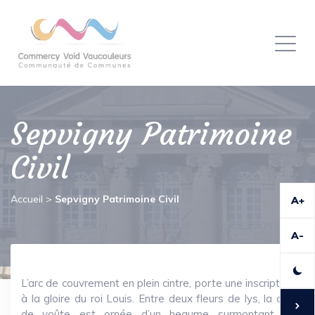
Panneau de gestion des cookies
Toggl
naviga
Sepvigny Patrimoine
Civil
Accueil
>
Sepvigny Patrimoine Civil
A+
A-
L’arc de couvrement en plein cintre, porte une inscription
à la gloire du roi Louis. Entre deux fleurs de lys, la clef
de voûte est ornée d’un heaume surmontant un