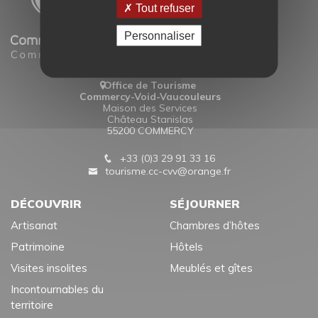
Tout refuser
Personnaliser
Office de Tourisme
Commercy-Void-Vaucouleurs
Maison des Services
Château Stanislas
55200 COMMERCY
+33 (0)3 29 91 33 16
tourisme.cc-cvv@orange.fr
DÉCOUVRIR
SÉJOURNER
Artisanat
Chambres d’hôtes
Patrimoine
Hôtels
Visites insolites
Meublés et gîtes
Incontournables du
territoire