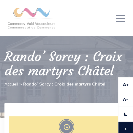
Panneau de gestion des cookies
Toggl
naviga
Rando’ Sorcy : Croix
des martyrs Châtel
Accueil
>
Rando’ Sorcy : Croix des martyrs Châtel
A+
A-