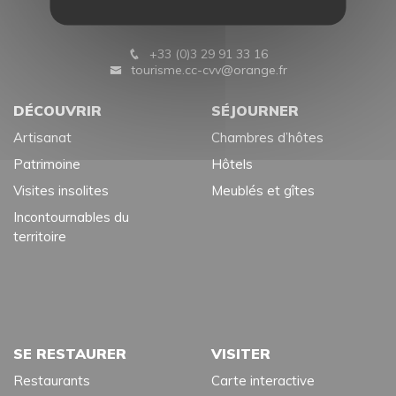
Château Stanislas
55200 COMMERCY
+33 (0)3 29 91 33 16
tourisme.cc-cvv@orange.fr
DÉCOUVRIR
SÉJOURNER
Artisanat
Chambres d’hôtes
Patrimoine
Hôtels
Visites insolites
Meublés et gîtes
Incontournables du
territoire
SE RESTAURER
VISITER
Restaurants
Carte interactive