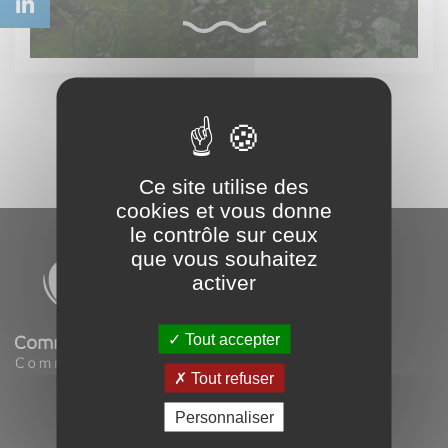
Ce site utilise des
cookies et vous donne
le contrôle sur ceux
que vous souhaitez
activer
Tout accepter
Tout refuser
Office de Tourisme
Personnaliser
Commercy-Void-Vaucouleurs
Maison des Services