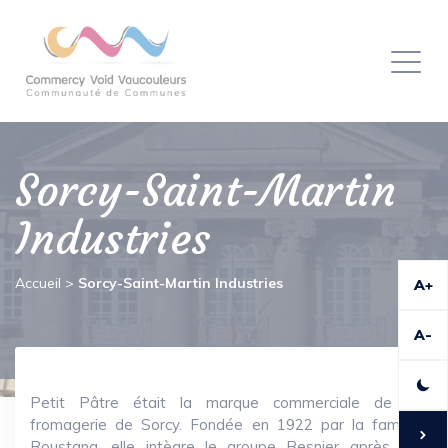
Panneau de gestion des cookies
Toggl
naviga
Sorcy-Saint-Martin
Industries
Accueil
>
Sorcy-Saint-Martin Industries
A+
A-
Petit Pâtre était la marque commerciale de la
fromagerie de Sorcy. Fondée en 1922 par la famille
Roustang, elle intègre le groupe Besnier après de