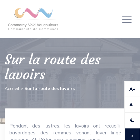
Panneau de gestion des cookies
Toggl
naviga
Sur la route des
lavoirs
Accueil
>
Sur la route des lavoirs
A+
A-
Pendant des lustres, les lavoirs ont recueilli les
bavardages des femmes venant laver linge et
oripeaux…Ah ! Si les murs pouvaient parler…