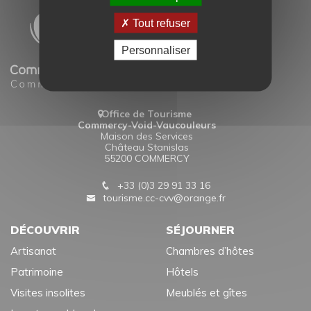
Tout refuser
Personnaliser
Office de Tourisme
Commercy-Void-Vaucouleurs
Maison des Services
Château Stanislas
55200 COMMERCY
+33 (0)3 29 91 33 16
tourisme.cc-cvv@orange.fr
DÉCOUVRIR
SÉJOURNER
Artisanat
Chambres d’hôtes
Patrimoine
Hôtels
Visites insolites
Meublés et gîtes