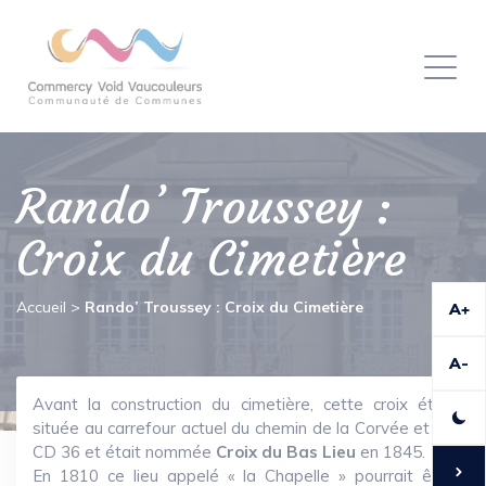
Panneau de gestion des cookies
Toggl
naviga
Rando’ Troussey :
Croix du Cimetière
Accueil
>
Rando’ Troussey : Croix du Cimetière
A+
A-
Avant la construction du cimetière, cette croix était
située au carrefour actuel du chemin de la Corvée et du
CD 36 et était nommée
Croix du Bas Lieu
en 1845.
En 1810 ce lieu appelé « la Chapelle » pourrait être