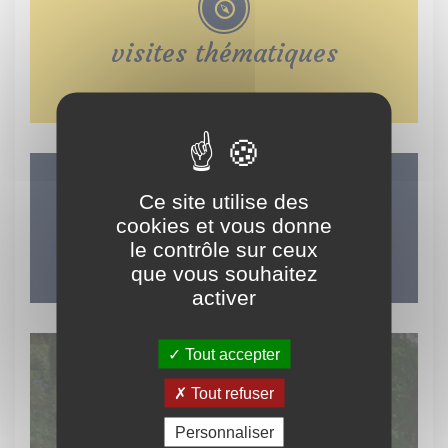
visites thématiques
Ce site utilise des
LES INCONTOURNABLES
cookies et vous donne
DU TERRITOIRE
le contrôle sur ceux
que vous souhaitez
activer
Tout accepter
Tout refuser
Découvrez
Personnaliser