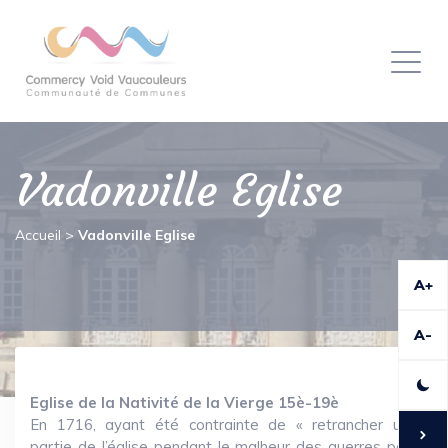
Panneau de gestion des cookies
Toggl
naviga
Vadonville Eglise
Accueil
>
Vadonville Eglise
A+
A-
Eglise de la Nativité de la Vierge 15è-19è
En 1716, ayant été contrainte de « retrancher une
partie de l’église pendant le malheur des guerres pour