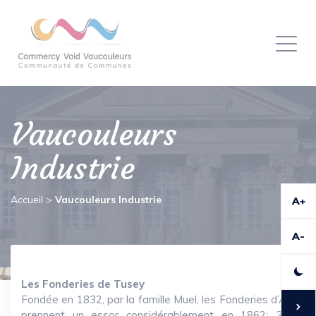
Panneau de gestion des cookies
Toggl
naviga
Vaucouleurs
Industrie
Accueil
>
Vaucouleurs Industrie
A+
A-
Les Fonderies de Tusey
Fondée en 1832, par la famille Muel, les Fonderies d’Art
prennent un essor considérablement en 1862: 350