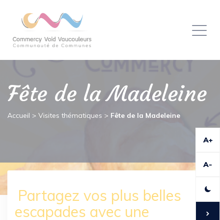
Panneau de gestion des cookies
Toggl
naviga
Fête de la Madeleine
Accueil
>
Visites thématiques
>
Fête de la Madeleine
A+
A-
Partagez vos plus belles
escapades avec une