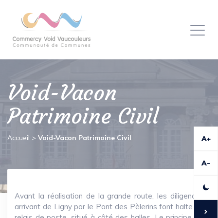
Panneau de gestion des cookies
Toggl
naviga
Void-Vacon
Patrimoine Civil
Accueil
>
Void-Vacon Patrimoine Civil
A+
A-
Avant la réalisation de la grande route, les diligences
arrivant de Ligny par le Pont des Pèlerins font halte au
relais de poste, situé à côté des halles. Le principe de