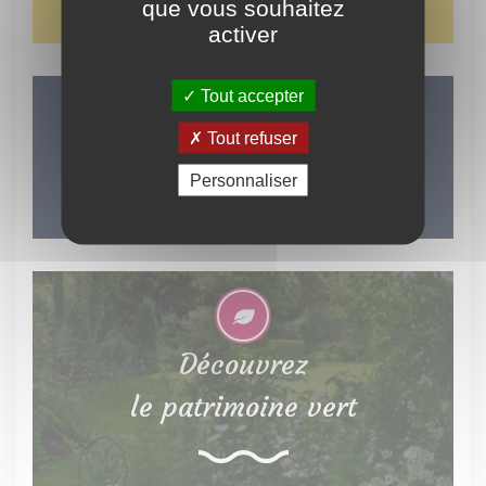
que vous souhaitez
activer
Tout accepter
LES INCONTOURNABLES
Tout refuser
DU TERRITOIRE
Personnaliser
Découvrez
le patrimoine vert