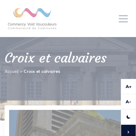
Panneau de gestion des cookies
Toggl
naviga
Croix et calvaires
Accueil
>
Croix et calvaires
A+
A-