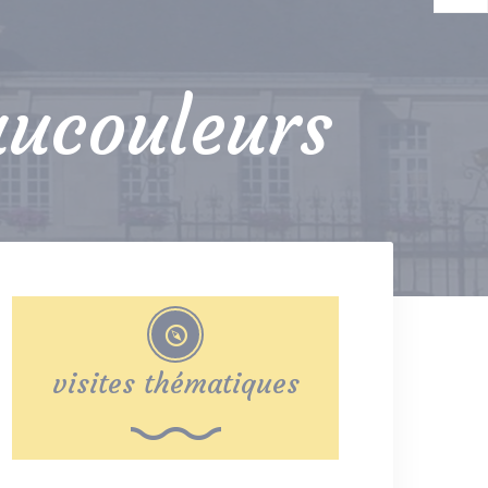
aucouleurs
visites thématiques