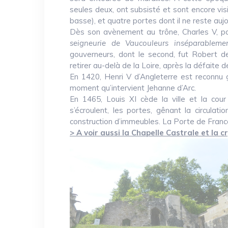
seules deux, ont subsisté et sont encore visi
basse), et quatre portes dont il ne reste auj
Dès son avènement au trône, Charles V, par
seigneurie de Vaucouleurs inséparablem
gouverneurs, dont le second, fut Robert de
retirer au-delà de la Loire, après la défaite d
En 1420, Henri V d’Angleterre est reconnu 
moment qu’intervient Jehanne d’Arc.
En 1465, Louis XI cède la ville et la cou
s’écroulent, les portes, gênant la circulati
construction d’immeubles. La Porte de France
> A voir aussi la Chapelle Castrale et la c