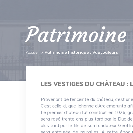
Patrimoine 
Accueil
>
Patrimoine historique : Vaucouleurs
LES VESTIGES DU CHÂTEAU : 
Provenant de l’enceinte du château, c’est un
C’est celle-ci, que Jehanne d’Arc emprunta afi
Le premier château fut construit en 1026, grâ
sera rasé trente ans plus tard par le Duc d
plus tard par le fils de son fondateur Geoffroy
sera entourée de murailles. A cette époqu