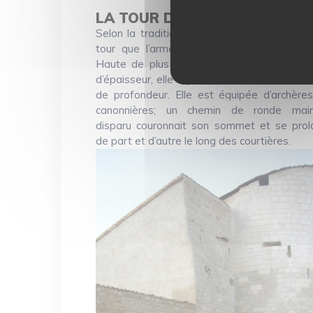
LA TOUR DES ANGLAIS
Selon la tradition populaire, c’est au pied 
tour que l’armée anglaise fut stoppée e
Haute de plus de 13 m, munie de murs d
d’épaisseur, elle repose sur des fondations 
de profondeur. Elle est équipée d’archère
canonnières; un chemin de ronde main
disparu couronnait son sommet et se prol
de part et d’autre le long des courtières.