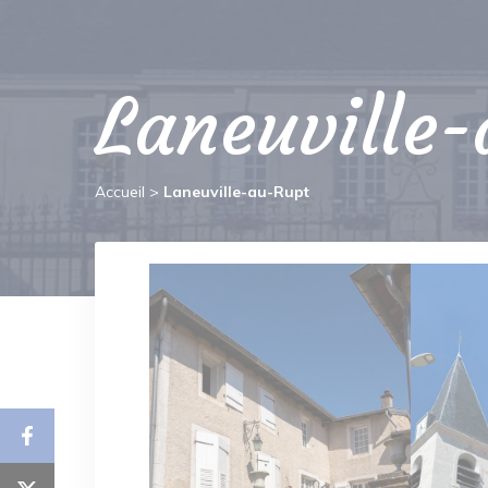
Laneuville
Accueil
>
Laneuville-au-Rupt